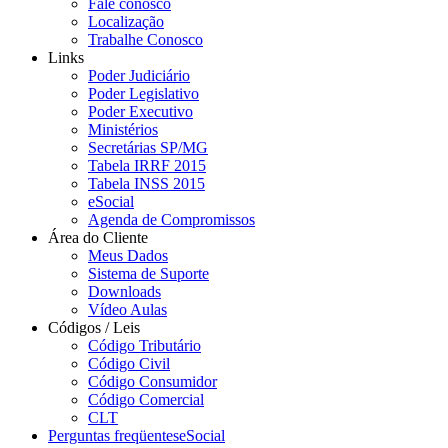
Fale conosco
Localização
Trabalhe Conosco
Links
Poder Judiciário
Poder Legislativo
Poder Executivo
Ministérios
Secretárias SP/MG
Tabela IRRF 2015
Tabela INSS 2015
eSocial
Agenda de Compromissos
Área do Cliente
Meus Dados
Sistema de Suporte
Downloads
Vídeo Aulas
Códigos / Leis
Código Tributário
Código Civil
Código Consumidor
Código Comercial
CLT
Perguntas freqüentes
eSocial